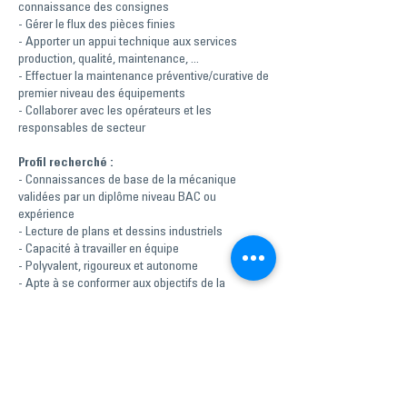
connaissance des consignes
- Gérer le flux des pièces finies
- Apporter un appui technique aux services
production, qualité, maintenance, ...
- Effectuer la maintenance préventive/curative de
premier niveau des équipements
- Collaborer avec les opérateurs et les
responsables de secteur
Profil recherché :
- Connaissances de base de la mécanique
validées par un diplôme niveau BAC ou
expérience
- Lecture de plans et dessins industriels
- Capacité à travailler en équipe
- Polyvalent, rigoureux et autonome
- Apte à se conformer aux objectifs de la
production
- Les profils orientés mécaniciens seront
également étudiés
Rémunération:
- A partir de 26.000€ brut annuel
- Selon profil et expérience